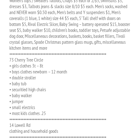
Women’s tops / sweaters Talbots, Chaps $3 each or 2/$5, swimsuits $3,
dresses $3, Talbots jeans & slacks size 8/10 $5 each. Men’s socks, washed
and NEVER worn $0.50 each, Men’s belts and Y suspenders $1, Men’s
coveralls (1 blue, 1 white) size 44 $5 each, 5’ Tall shelf with doors on
bottom $5, Rival Electric Slicer, Baby Swing – battery operated $15, booster
seat $5, baby walker $10, children’s books, toddler toys, Petsafe adjustable
dog door, Miscellaneous decorations, baskets, books, basket fillers, Tivoli
crystal glasses, Spode Christmas pattern glass mugs, gifts, miscellaneous
kitchen items and more
••••••••••••••••••••••••••••••••••••••••••••••••••••••••••••••
73 Cherry Tree Circle
• girls clothes 3t – 8t
• boys clothes newborn – 12 month
• double stroller
• baby tub
• securitied high chairs
• baby walker
• jumper
• small electrics
• most kids clothes .25
••••••••••••••••••••••••••••••••••••••••••••••••••••••••••••••
14 Lowell Rd
clothing and household goods
••••••••••••••••••••••••••••••••••••••••••••••••••••••••••••••