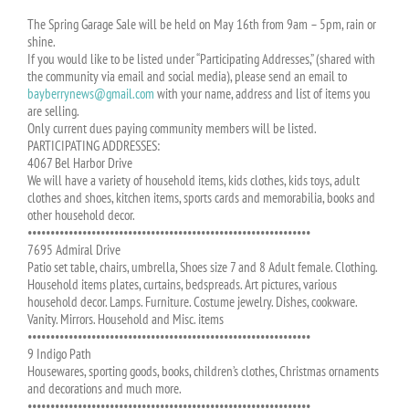
The Spring Garage Sale will be held on May 16th from 9am – 5pm, rain or
shine.
If you would like to be listed under “Participating Addresses,” (shared with
the community via email and social media), please send an email to
bayberrynews@gmail.com
with your name, address and list of items you
are selling.
Only current dues paying community members will be listed.
PARTICIPATING ADDRESSES:
4067 Bel Harbor Drive
We will have a variety of household items, kids clothes, kids toys, adult
clothes and shoes, kitchen items, sports cards and memorabilia, books and
other household decor.
••••••••••••••••••••••••••••••••••••••••••••••••••••••••••••••
7695 Admiral Drive
Patio set table, chairs, umbrella, Shoes size 7 and 8 Adult female. Clothing.
Household items plates, curtains, bedspreads. Art pictures, various
household decor. Lamps. Furniture. Costume jewelry. Dishes, cookware.
Vanity. Mirrors. Household and Misc. items
••••••••••••••••••••••••••••••••••••••••••••••••••••••••••••••
9 Indigo Path
Housewares, sporting goods, books, children’s clothes, Christmas ornaments
and decorations and much more.
••••••••••••••••••••••••••••••••••••••••••••••••••••••••••••••