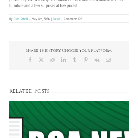
furniture and a few surprises at low prices!
on
By
Gina Schell
|
May 8th, 2026
|
News
|
Comments Off
Spring
Garage
Sale
Set
for
Saturday,
Share This Story, Choose Your Platform!
May
16th,
Facebook
X
Reddit
LinkedIn
Tumblr
Pinterest
Vk
Email
9AM-
5PM
Related Posts