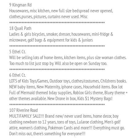
9 Kingman Rd
Housewares, misc kitchen, new full size bedspread never opened,
clothes,purses, pictures, curtains never used. Misc
••••••••••••••••••••••••••••••••••••••••••••••••••••••••••••••
18 Quail Path
Ladies & girls bicycles, smoker, dresser, housewares, mini-fridge &
microwave, golf bags & equipment for kids & juniors
••••••••••••••••••••••••••••••••••••••••••••••••••••••••••••••
5 Ethel Ct.
Will be selling lots of home items, kitchen items, plus size woman clothes.
Too much to list just stop by. Will also be open on Sunday too.
••••••••••••••••••••••••••••••••••••••••••••••••••••••••••••••
6 Ethel Ct.
LOTS of Kids Toys/Games, Outdoor toys, clothes/costumes, Childrens books.
NEW baby items, New Maternity, iphone cases, Household items. Box lot
Full of Mermaid themed bday supplies, Roblox Girls theme, Bluey theme +
other themes available. New Drone in box, Kids $1 Mystery Bags!
••••••••••••••••••••••••••••••••••••••••••••••••••••••••••••••
107 Riverine Road
MULTIFAMILY SALE!!! Brand new/ never used items, home decor, boy
clothing newborn to 12 years, tons of toys, Lularoe clothing, Men’s golf
attire, women’s clothing, Pokémon Cards and more!!! Everything must go.
Don’t miss out, there’s something for everyone!!!