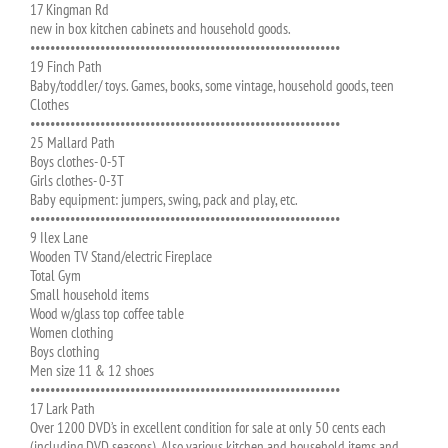
17 Kingman Rd
new in box kitchen cabinets and household goods.
••••••••••••••••••••••••••••••••••••••••••••••••••••••••••••••
19 Finch Path
Baby/toddler/ toys. Games, books, some vintage, household goods, teen
Clothes
••••••••••••••••••••••••••••••••••••••••••••••••••••••••••••••
25 Mallard Path
Boys clothes- 0-5T
Girls clothes- 0-3T
Baby equipment: jumpers, swing, pack and play, etc.
••••••••••••••••••••••••••••••••••••••••••••••••••••••••••••••
9 Ilex Lane
Wooden TV Stand/electric Fireplace
Total Gym
Small household items
Wood w/glass top coffee table
Women clothing
Boys clothing
Men size 11 & 12 shoes
••••••••••••••••••••••••••••••••••••••••••••••••••••••••••••••
17 Lark Path
Over 1200 DVD’s in excellent condition for sale at only 50 cents each
(including DVD seasons). Also various kitchen and household items and